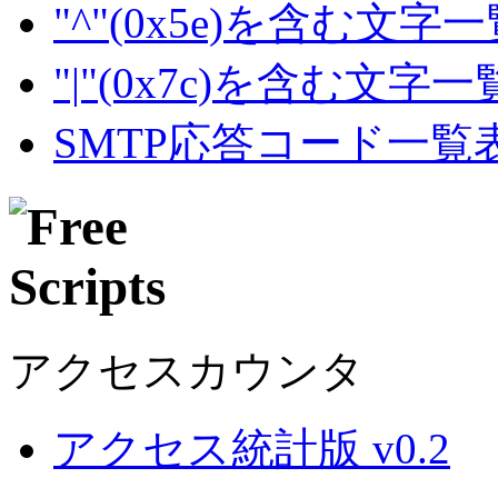
"^"(0x5e)を含む文字
"|"(0x7c)を含む文字
SMTP応答コード一覧
アクセスカウンタ
アクセス統計版 v0.2