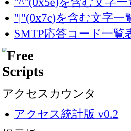
"^"(0x5e)を含む文字
"|"(0x7c)を含む文字
SMTP応答コード一覧
アクセスカウンタ
アクセス統計版 v0.2