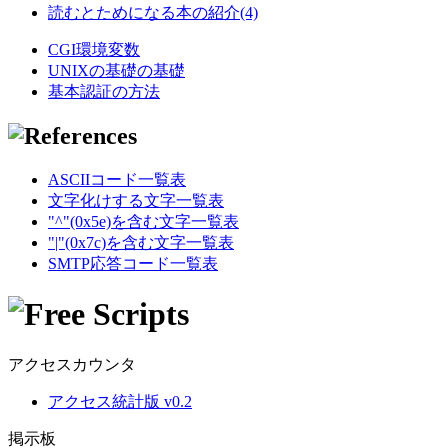
読むとためになる本の紹介(4)
CGI環境変数
UNIXの基礎の基礎
基本認証の方法
ASCIIコード一覧表
文字化けする文字一覧表
"^"(0x5e)を含む文字一覧表
"|"(0x7c)を含む文字一覧表
SMTP応答コード一覧表
アクセスカウンタ
アクセス統計版 v0.2
掲示板