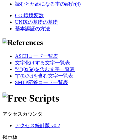
読むとためになる本の紹介(4)
CGI環境変数
UNIXの基礎の基礎
基本認証の方法
ASCIIコード一覧表
文字化けする文字一覧表
"^"(0x5e)を含む文字一覧表
"|"(0x7c)を含む文字一覧表
SMTP応答コード一覧表
アクセスカウンタ
アクセス統計版 v0.2
掲示板