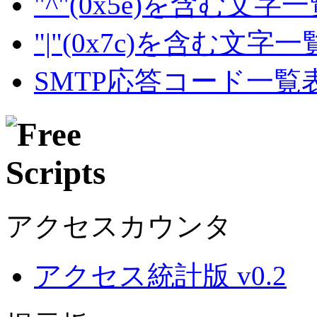
"^"(0x5e)を含む文字
"|"(0x7c)を含む文字
SMTP応答コード一覧
アクセスカウンタ
アクセス統計版 v0.2