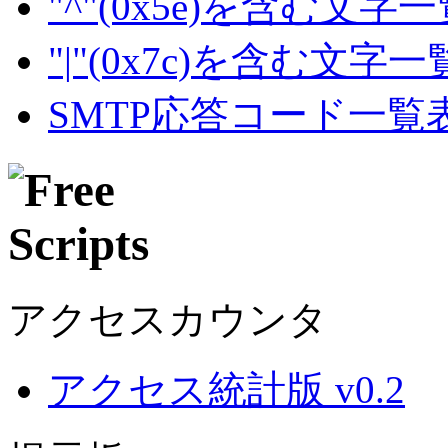
"^"(0x5e)を含む文字
"|"(0x7c)を含む文字
SMTP応答コード一覧
アクセスカウンタ
アクセス統計版 v0.2