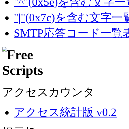
"^"(0x5e)を含む文字
"|"(0x7c)を含む文字
SMTP応答コード一覧
アクセスカウンタ
アクセス統計版 v0.2