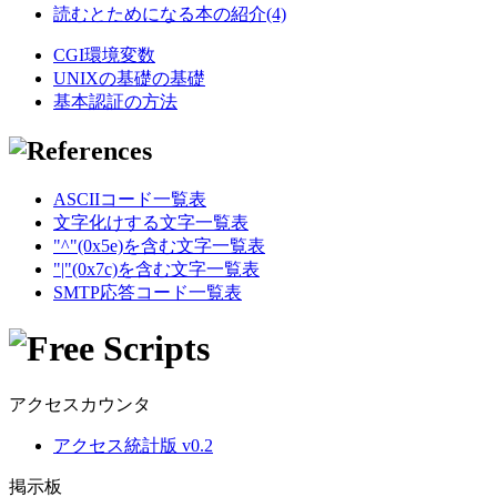
読むとためになる本の紹介(4)
CGI環境変数
UNIXの基礎の基礎
基本認証の方法
ASCIIコード一覧表
文字化けする文字一覧表
"^"(0x5e)を含む文字一覧表
"|"(0x7c)を含む文字一覧表
SMTP応答コード一覧表
アクセスカウンタ
アクセス統計版 v0.2
掲示板