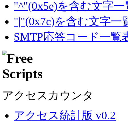
"^"(0x5e)を含む文字
"|"(0x7c)を含む文字
SMTP応答コード一覧
アクセスカウンタ
アクセス統計版 v0.2