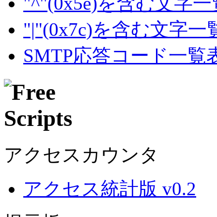
"^"(0x5e)を含む文字
"|"(0x7c)を含む文字
SMTP応答コード一覧
アクセスカウンタ
アクセス統計版 v0.2