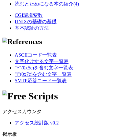
読むとためになる本の紹介(4)
CGI環境変数
UNIXの基礎の基礎
基本認証の方法
ASCIIコード一覧表
文字化けする文字一覧表
"^"(0x5e)を含む文字一覧表
"|"(0x7c)を含む文字一覧表
SMTP応答コード一覧表
アクセスカウンタ
アクセス統計版 v0.2
掲示板