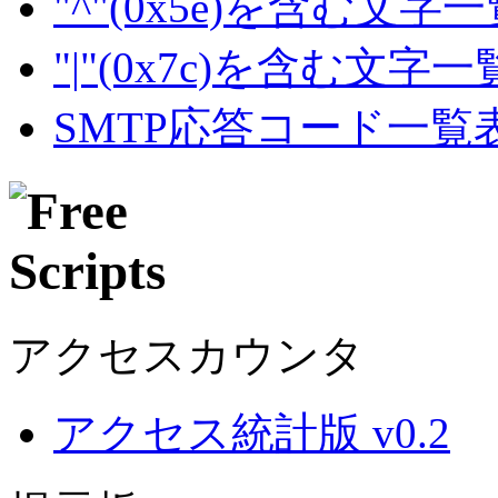
"^"(0x5e)を含む文字
"|"(0x7c)を含む文字
SMTP応答コード一覧
アクセスカウンタ
アクセス統計版 v0.2