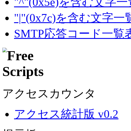
"^"(0x5e)を含む文字
"|"(0x7c)を含む文字
SMTP応答コード一覧
アクセスカウンタ
アクセス統計版 v0.2