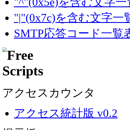
"^"(0x5e)を含む文字
"|"(0x7c)を含む文字
SMTP応答コード一覧
アクセスカウンタ
アクセス統計版 v0.2