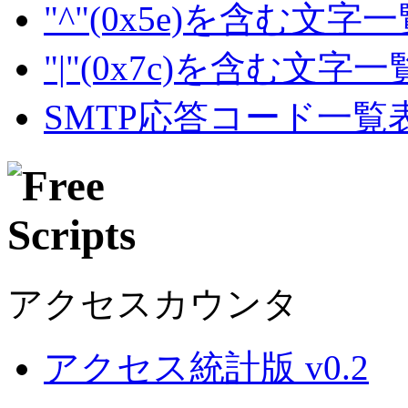
"^"(0x5e)を含む文字
"|"(0x7c)を含む文字
SMTP応答コード一覧
アクセスカウンタ
アクセス統計版 v0.2