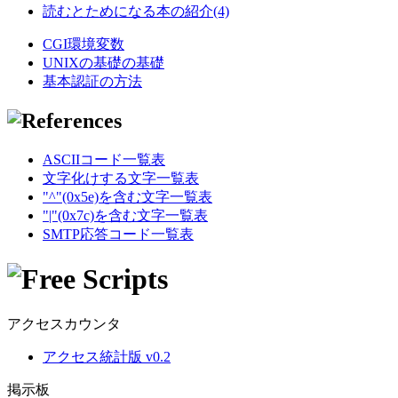
読むとためになる本の紹介(4)
CGI環境変数
UNIXの基礎の基礎
基本認証の方法
ASCIIコード一覧表
文字化けする文字一覧表
"^"(0x5e)を含む文字一覧表
"|"(0x7c)を含む文字一覧表
SMTP応答コード一覧表
アクセスカウンタ
アクセス統計版 v0.2
掲示板