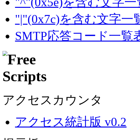
"^"(0x5e)を含む文字
"|"(0x7c)を含む文字
SMTP応答コード一覧
アクセスカウンタ
アクセス統計版 v0.2