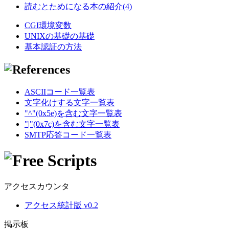
読むとためになる本の紹介(4)
CGI環境変数
UNIXの基礎の基礎
基本認証の方法
ASCIIコード一覧表
文字化けする文字一覧表
"^"(0x5e)を含む文字一覧表
"|"(0x7c)を含む文字一覧表
SMTP応答コード一覧表
アクセスカウンタ
アクセス統計版 v0.2
掲示板