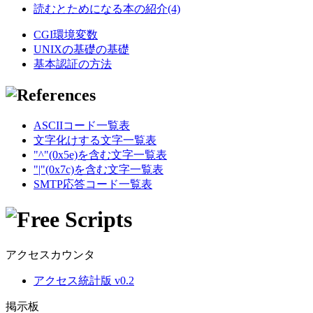
読むとためになる本の紹介(4)
CGI環境変数
UNIXの基礎の基礎
基本認証の方法
ASCIIコード一覧表
文字化けする文字一覧表
"^"(0x5e)を含む文字一覧表
"|"(0x7c)を含む文字一覧表
SMTP応答コード一覧表
アクセスカウンタ
アクセス統計版 v0.2
掲示板