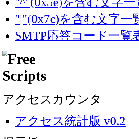
"^"(0x5e)を含む文字
"|"(0x7c)を含む文字
SMTP応答コード一覧
アクセスカウンタ
アクセス統計版 v0.2