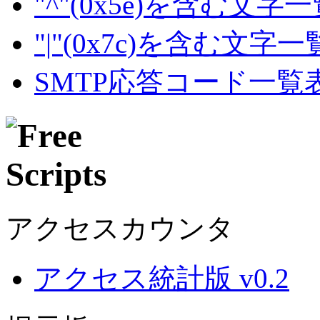
"^"(0x5e)を含む文字
"|"(0x7c)を含む文字
SMTP応答コード一覧
アクセスカウンタ
アクセス統計版 v0.2