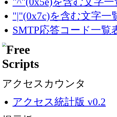
"^"(0x5e)を含む文字
"|"(0x7c)を含む文字
SMTP応答コード一覧
アクセスカウンタ
アクセス統計版 v0.2