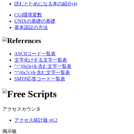
読むとためになる本の紹介(4)
CGI環境変数
UNIXの基礎の基礎
基本認証の方法
ASCIIコード一覧表
文字化けする文字一覧表
"^"(0x5e)を含む文字一覧表
"|"(0x7c)を含む文字一覧表
SMTP応答コード一覧表
アクセスカウンタ
アクセス統計版 v0.2
掲示板