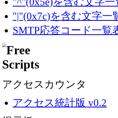
"^"(0x5e)を含む文字
"|"(0x7c)を含む文字
SMTP応答コード一覧
アクセスカウンタ
アクセス統計版 v0.2