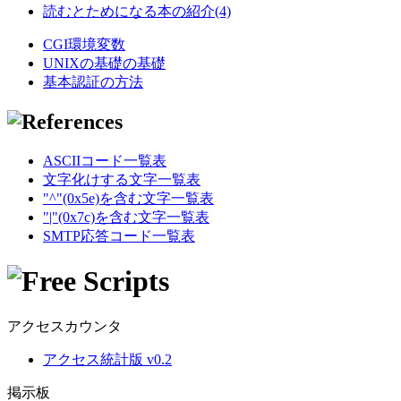
読むとためになる本の紹介(4)
CGI環境変数
UNIXの基礎の基礎
基本認証の方法
ASCIIコード一覧表
文字化けする文字一覧表
"^"(0x5e)を含む文字一覧表
"|"(0x7c)を含む文字一覧表
SMTP応答コード一覧表
アクセスカウンタ
アクセス統計版 v0.2
掲示板