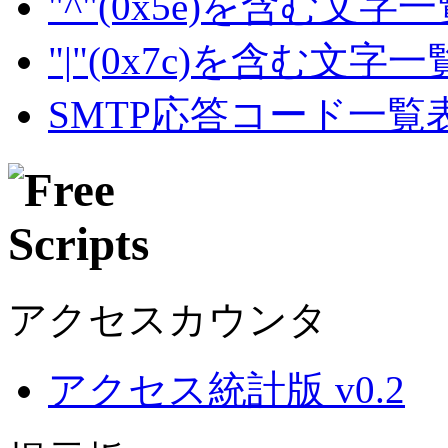
"^"(0x5e)を含む文字
"|"(0x7c)を含む文字
SMTP応答コード一覧
アクセスカウンタ
アクセス統計版 v0.2