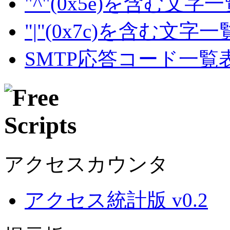
"^"(0x5e)を含む文字
"|"(0x7c)を含む文字
SMTP応答コード一覧
アクセスカウンタ
アクセス統計版 v0.2