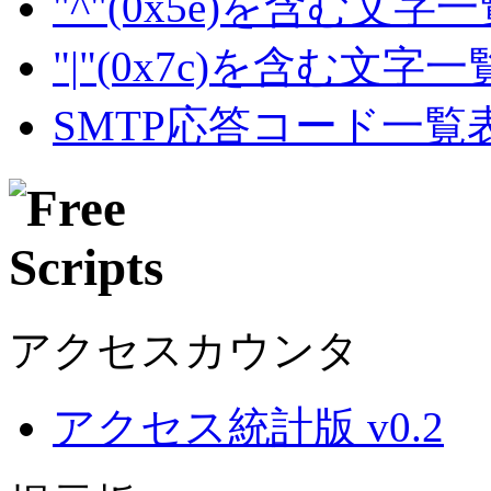
"^"(0x5e)を含む文字
"|"(0x7c)を含む文字
SMTP応答コード一覧
アクセスカウンタ
アクセス統計版 v0.2