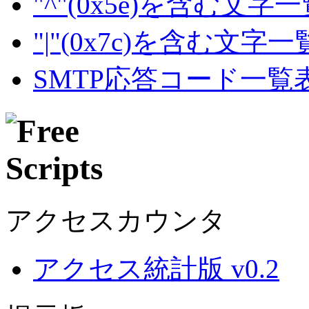
"^"(0x5e)を含む文字
"|"(0x7c)を含む文字
SMTP応答コード一覧
アクセスカウンタ
アクセス統計版 v0.2