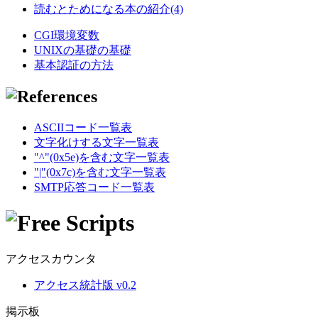
読むとためになる本の紹介(4)
CGI環境変数
UNIXの基礎の基礎
基本認証の方法
ASCIIコード一覧表
文字化けする文字一覧表
"^"(0x5e)を含む文字一覧表
"|"(0x7c)を含む文字一覧表
SMTP応答コード一覧表
アクセスカウンタ
アクセス統計版 v0.2
掲示板