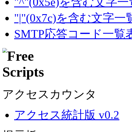
"^"(0x5e)を含む文字
"|"(0x7c)を含む文字
SMTP応答コード一覧
アクセスカウンタ
アクセス統計版 v0.2