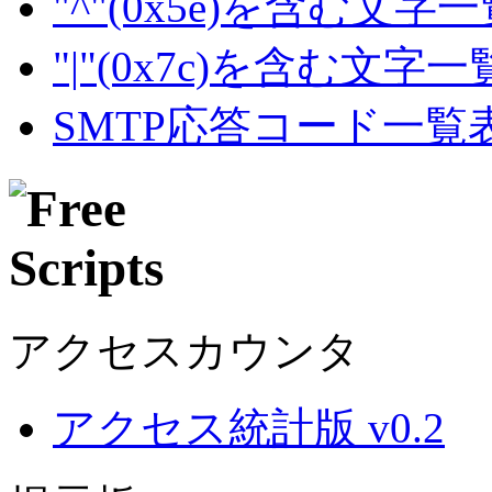
"^"(0x5e)を含む文字
"|"(0x7c)を含む文字
SMTP応答コード一覧
アクセスカウンタ
アクセス統計版 v0.2