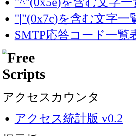
"^"(0x5e)を含む文字
"|"(0x7c)を含む文字
SMTP応答コード一覧
アクセスカウンタ
アクセス統計版 v0.2