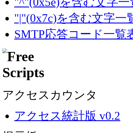
"^"(0x5e)を含む文字
"|"(0x7c)を含む文字
SMTP応答コード一覧
アクセスカウンタ
アクセス統計版 v0.2