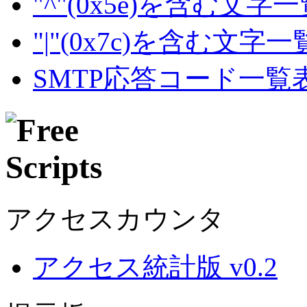
"^"(0x5e)を含む文字
"|"(0x7c)を含む文字
SMTP応答コード一覧
アクセスカウンタ
アクセス統計版 v0.2