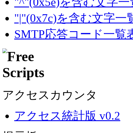
"^"(0x5e)を含む文字
"|"(0x7c)を含む文字
SMTP応答コード一覧
アクセスカウンタ
アクセス統計版 v0.2