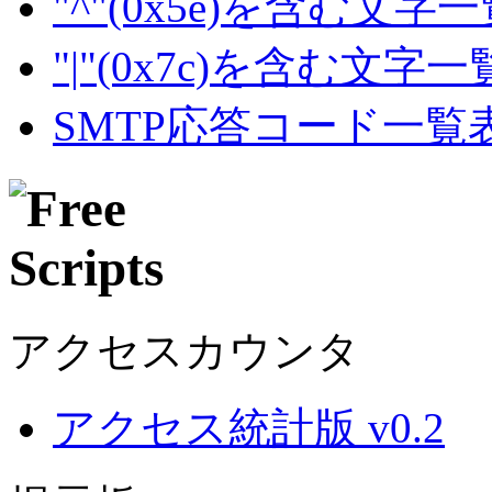
"^"(0x5e)を含む文字
"|"(0x7c)を含む文字
SMTP応答コード一覧
アクセスカウンタ
アクセス統計版 v0.2