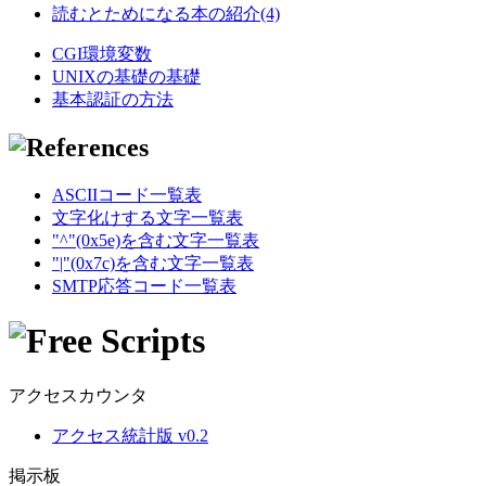
読むとためになる本の紹介(4)
CGI環境変数
UNIXの基礎の基礎
基本認証の方法
ASCIIコード一覧表
文字化けする文字一覧表
"^"(0x5e)を含む文字一覧表
"|"(0x7c)を含む文字一覧表
SMTP応答コード一覧表
アクセスカウンタ
アクセス統計版 v0.2
掲示板