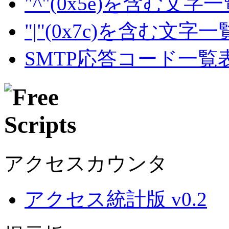
"^"(0x5e)を含む文字
"|"(0x7c)を含む文字
SMTP応答コード一覧
アクセスカウンタ
アクセス統計版 v0.2