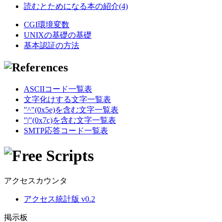
読むとためになる本の紹介(4)
CGI環境変数
UNIXの基礎の基礎
基本認証の方法
ASCIIコード一覧表
文字化けする文字一覧表
"^"(0x5e)を含む文字一覧表
"|"(0x7c)を含む文字一覧表
SMTP応答コード一覧表
アクセスカウンタ
アクセス統計版 v0.2
掲示板