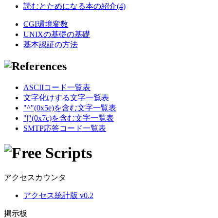
読むとためになる本の紹介(4)
CGI環境変数
UNIXの基礎の基礎
基本認証の方法
ASCIIコード一覧表
文字化けする文字一覧表
"^"(0x5e)を含む文字一覧表
"|"(0x7c)を含む文字一覧表
SMTP応答コード一覧表
アクセスカウンタ
アクセス統計版 v0.2
掲示板