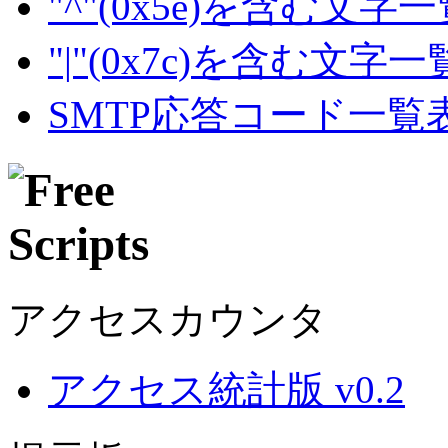
"^"(0x5e)を含む文字
"|"(0x7c)を含む文字
SMTP応答コード一覧
アクセスカウンタ
アクセス統計版 v0.2