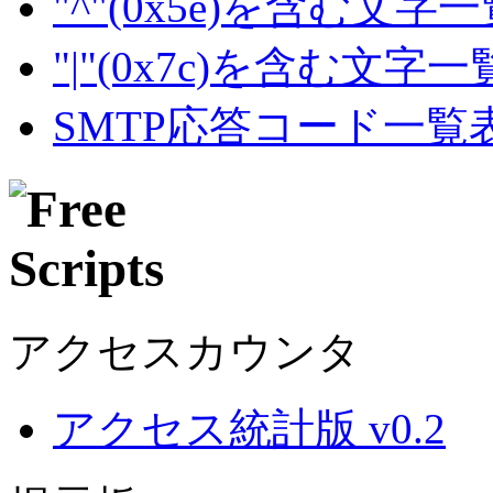
"^"(0x5e)を含む文字
"|"(0x7c)を含む文字
SMTP応答コード一覧
アクセスカウンタ
アクセス統計版 v0.2