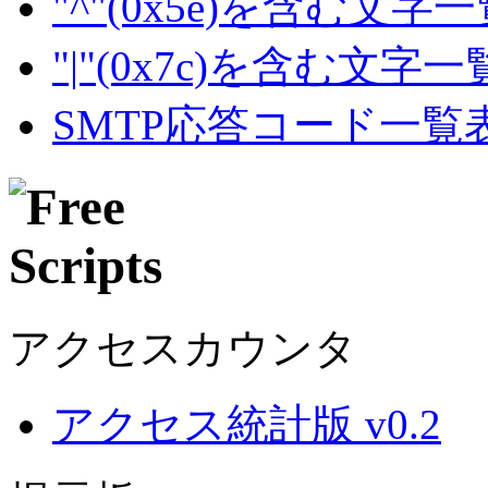
"^"(0x5e)を含む文字
"|"(0x7c)を含む文字
SMTP応答コード一覧
アクセスカウンタ
アクセス統計版 v0.2