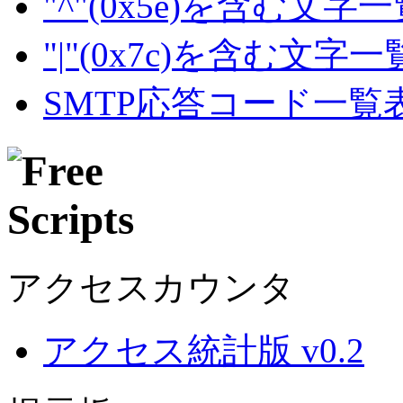
"^"(0x5e)を含む文字
"|"(0x7c)を含む文字
SMTP応答コード一覧
アクセスカウンタ
アクセス統計版 v0.2