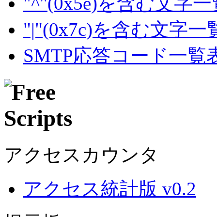
"^"(0x5e)を含む文字
"|"(0x7c)を含む文字
SMTP応答コード一覧
アクセスカウンタ
アクセス統計版 v0.2