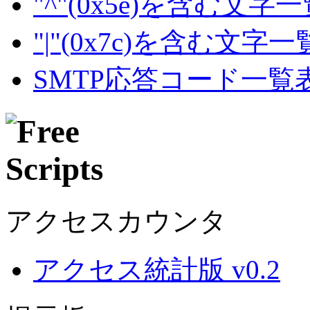
"^"(0x5e)を含む文字
"|"(0x7c)を含む文字
SMTP応答コード一覧
アクセスカウンタ
アクセス統計版 v0.2