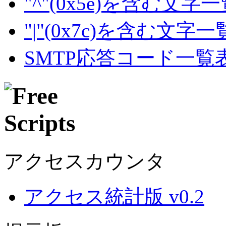
"^"(0x5e)を含む文字
"|"(0x7c)を含む文字
SMTP応答コード一覧
アクセスカウンタ
アクセス統計版 v0.2