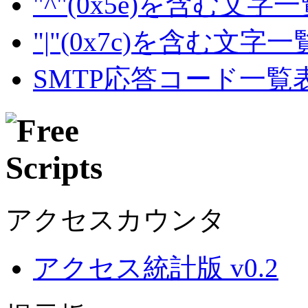
"^"(0x5e)を含む文字
"|"(0x7c)を含む文字
SMTP応答コード一覧
アクセスカウンタ
アクセス統計版 v0.2