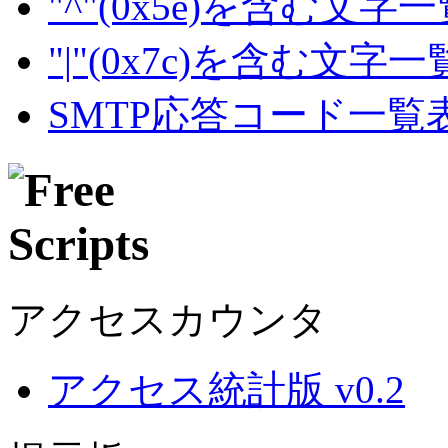
"^"(0x5e)を含む文字
"|"(0x7c)を含む文字
SMTP応答コード一覧
アクセスカウンタ
アクセス統計版 v0.2